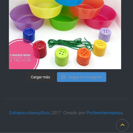
Cargar más
Seguir en Instagram
ExtraescolaresyOcio.
2017. Creado por
Profeenlaempresa.