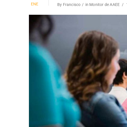
ENE
By
Francisco
in
Monitor de AAEE