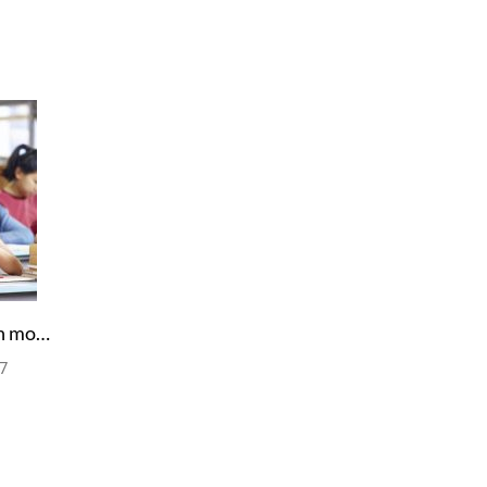
La educación en Singapur, un modelo exitoso
17