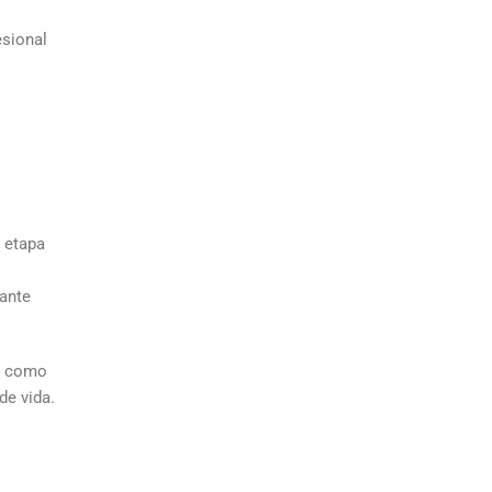
esional
u etapa
.
tante
o como
de vida.