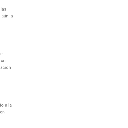
 las
 aún la
de
 un
mación
io a la
 en