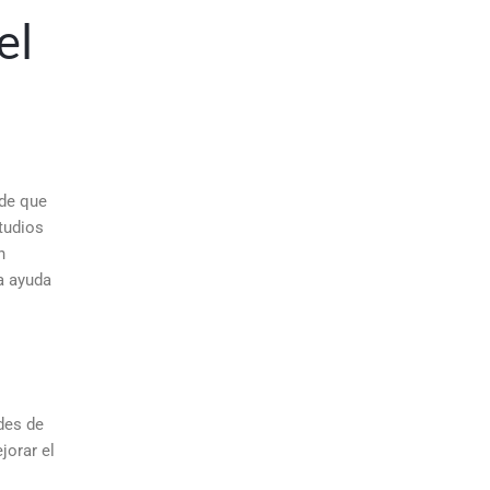
el
 de que
tudios
n
a ayuda
des de
jorar el