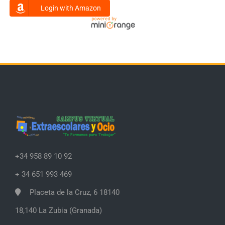
Login with Amazon
+34 958 89 10 92
+ 34 651 993 469
Placeta de la Cruz, 6 18140
18,140 La Zubia (Granada)