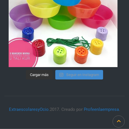
Cargar más
Seguir en Instagram
ExtraescolaresyOcio.
2017. Creado por
Profeenlaempresa.