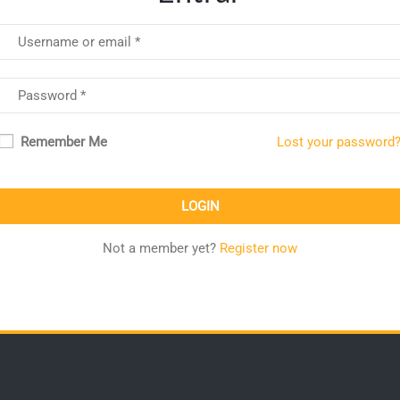
Remember Me
Lost your password
Not a member yet?
Register now