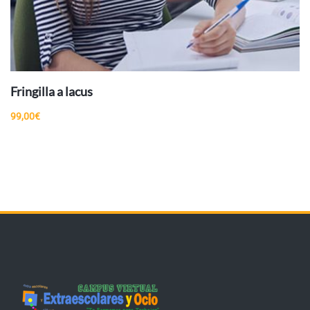
AÑADIR AL
CARRITO
Fringilla a lacus
99,00
€