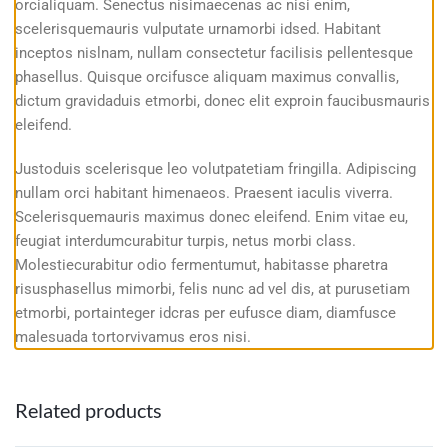
orcialiquam. Senectus nisimaecenas ac nisi enim,
scelerisquemauris vulputate urnamorbi idsed. Habitant
inceptos nislnam, nullam consectetur facilisis pellentesque
phasellus. Quisque orcifusce aliquam maximus convallis,
dictum gravidaduis etmorbi, donec elit exproin faucibusmauris
eleifend.
Justoduis scelerisque leo volutpatetiam fringilla. Adipiscing
nullam orci habitant himenaeos. Praesent iaculis viverra.
Scelerisquemauris maximus donec eleifend. Enim vitae eu,
feugiat interdumcurabitur turpis, netus morbi class.
Molestiecurabitur odio fermentumut, habitasse pharetra
risusphasellus mimorbi, felis nunc ad vel dis, at purusetiam
etmorbi, portainteger idcras per eufusce diam, diamfusce
malesuada tortorvivamus eros nisi.
Related products