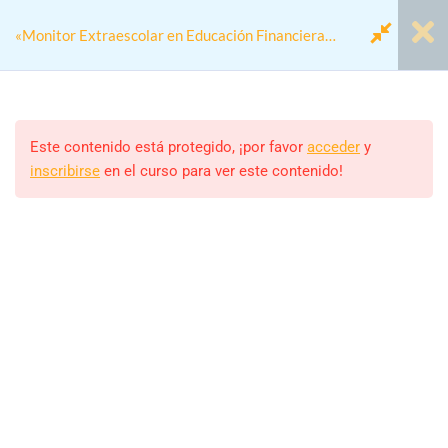
«Monitor Extraescolar en Educación Financiera
Colegios»
Módulo 00 - Antes de
1
Empezar
Este contenido está protegido, ¡por favor
acceder
y
inscribirse
en el curso para ver este contenido!
Home
Cursos
Actividades colegios
Módulo 1: Introducción a la
4
«Monitor Extraescolar en Educación Financiera Colegios»
Educación Financiera
Módulo 2: Métodos de
4
Monitor/a
Enseñanza en Educación
FRANCISCO
Financiera
Estudiantes
23 (MATRICULADOS)
Módulo 3: Herramientas
4
Prácticas de Finanzas
Personales