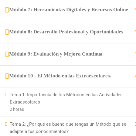
Módulo 7: Herramientas Digitales y Recursos Online
Módulo 8: Desarrollo Profesional y Oportunidades
Módulo 9: Evaluación y Mejora Continua
Módulo 10 - El Método en las Extraescolares.
PRINCI
Inicio
+34 958 89 10 92
Tema 1: Importancia de los Métodos en las Actividades
Sobre N
Extraescolares
+ 34 651 993 469
2 horas
Cursos
Placeta de la Cruz, 6 18140
Blog
Tema 2: ¿Por qué es bueno que tengas un Método que se
18,140 La Zubia (Granada)
adapte a tus conocimientos?
Contac