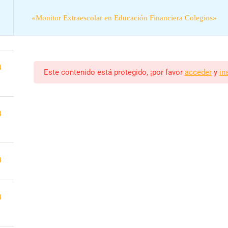
«Monitor Extraescolar en Educación Financiera Colegios»
4
4
Este contenido está protegido, ¡por favor
acceder
y
in
4
Actividades colegios
«Monitor Extraescolar en Educación Fi
n online práctica para trabajar en colegios y actividades extrae
4
Monitor/a
Estudiantes
FRANCISCO
23 (MATRICULADOS)
4