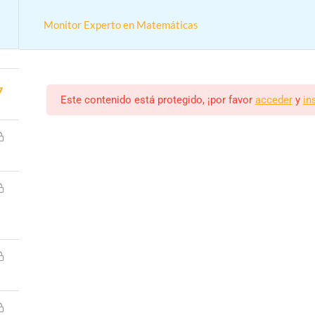
Monitor Experto en Matemáticas
5
7
Este contenido está protegido, ¡por favor
acceder
y
in
Cursos
Actividades colegios
Monitor Experto en Matem
n online práctica para trabajar en colegios y actividades extrae
Monitor/a
Estudiantes
ALEJANDRO RODRIGUEZ
55 (MATRICULADOS)