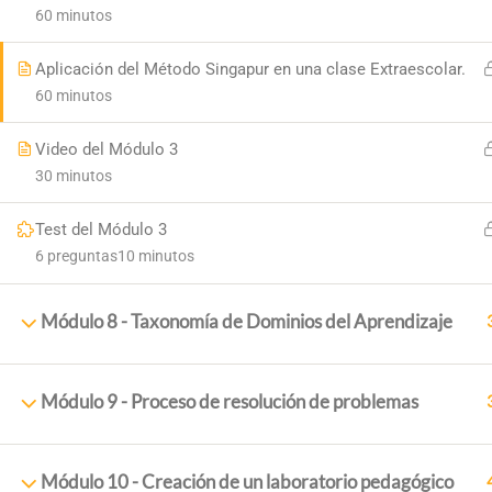
60 minutos
Aplicación del Método Singapur en una clase Extraescolar.
60 minutos
Video del Módulo 3
30 minutos
Test del Módulo 3
6 preguntas
10 minutos
PRINCI
Módulo 8 - Taxonomía de Dominios del Aprendizaje
Inicio
+34 958 89 10 92
Sobre N
+ 34 651 993 469
Módulo 9 - Proceso de resolución de problemas
Cursos
Placeta de la Cruz, 6 18140
Blog
18,140 La Zubia (Granada)
Módulo 10 - Creación de un laboratorio pedagógico
Contac