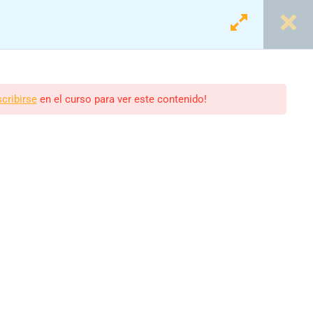
Login
Registro
scribirse
en el curso para ver este contenido!
áticas
scolares.