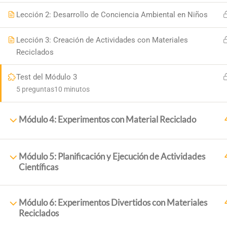
Lección 2: Desarrollo de Conciencia Ambiental en Niños
Lección 3: Creación de Actividades con Materiales
Reciclados
Test del Módulo 3
5 preguntas
10 minutos
Módulo 4: Experimentos con Material Reciclado
PRINCI
Inicio
Módulo 5: Planificación y Ejecución de Actividades
+34 958 89 10 92
Científicas
Sobre N
+ 34 651 993 469
Cursos
Placeta de la Cruz, 6 18140
Módulo 6: Experimentos Divertidos con Materiales
Blog
Reciclados
18,140 La Zubia (Granada)
Contac