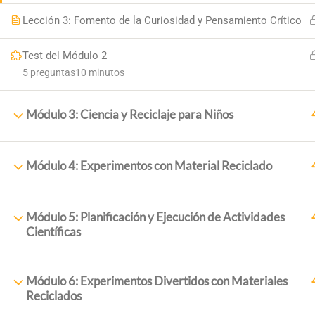
Lección 3: Fomento de la Curiosidad y Pensamiento Crítico
Test del Módulo 2
5 preguntas
10 minutos
Módulo 3: Ciencia y Reciclaje para Niños
Módulo 4: Experimentos con Material Reciclado
PRINCI
Inicio
Módulo 5: Planificación y Ejecución de Actividades
+34 958 89 10 92
Científicas
Sobre N
+ 34 651 993 469
Cursos
Placeta de la Cruz, 6 18140
Módulo 6: Experimentos Divertidos con Materiales
Blog
Reciclados
18,140 La Zubia (Granada)
Contac