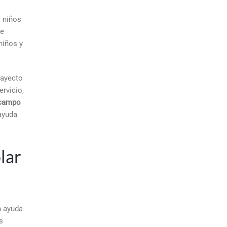
s niños
te
niños y
rayecto
rvicio,
campo
ayuda
lar
n ayuda
s