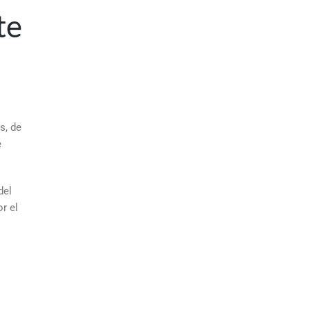
te
s, de
e
del
r el