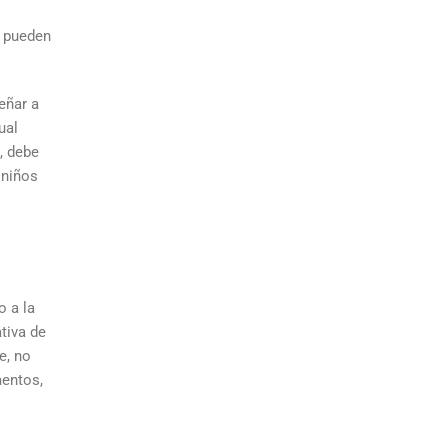
e pueden
eñar a
ual
, debe
 niños
 a la
tiva de
e, no
mentos,