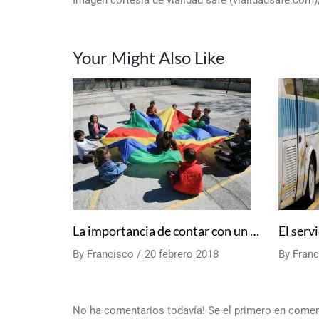
Imagen cortesía de vialidad safe (vialidadsafe.com)
Your Might Also Like
La importancia de contar con un animador en las actividades de Ocio y Tiempo Libre.
By
Francisco
20 febrero 2018
By
Franc
No ha comentarios todavía! Se el primero en comen