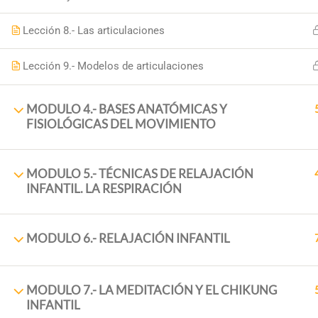
Lección 8.- Las articulaciones
Lección 9.- Modelos de articulaciones
MODULO 4.- BASES ANATÓMICAS Y
FISIOLÓGICAS DEL MOVIMIENTO
MODULO 5.- TÉCNICAS DE RELAJACIÓN
PRINCI
INFANTIL. LA RESPIRACIÓN
Inicio
+34 958 89 10 92
Sobre N
MODULO 6.- RELAJACIÓN INFANTIL
+ 34 651 993 469
Cursos
Placeta de la Cruz, 6 18140
Blog
MODULO 7.- LA MEDITACIÓN Y EL CHIKUNG
INFANTIL
18,140 La Zubia (Granada)
Contac