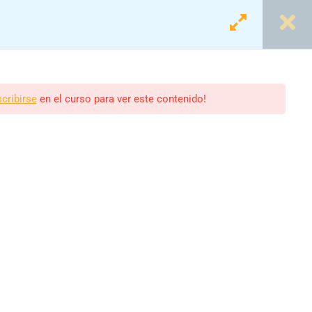
Login
Registro
scribirse
en el curso para ver este contenido!
olar
scolares.