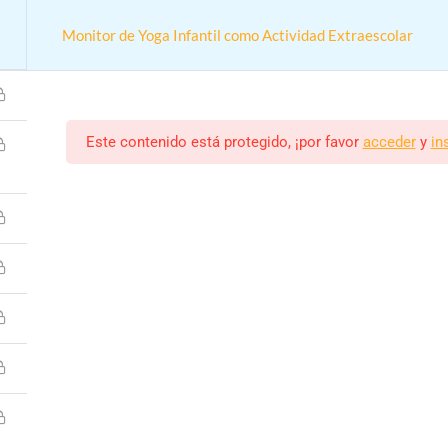
9
Monitor de Yoga Infantil como Actividad Extraescolar
Este contenido está protegido, ¡por favor
acceder
y
in
e
Cursos
Monitor de Yoga Infantil como Actividad Extraesc
n online práctica para trabajar en colegios y actividades extrae
Monitor/a
Estudiantes
ALEJANDRO RODRIGUEZ
8 (MATRICULADOS)