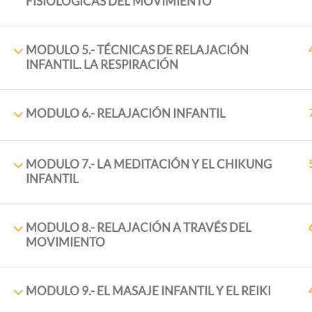
FISIOLÓGICAS DEL MOVIMIENTO
MODULO 5.- TÉCNICAS DE RELAJACIÓN
INFANTIL. LA RESPIRACIÓN
MODULO 6.- RELAJACIÓN INFANTIL
MODULO 7.- LA MEDITACIÓN Y EL CHIKUNG
PRINCI
INFANTIL
Inicio
+34 958 89 10 92
MODULO 8.- RELAJACIÓN A TRAVÉS DEL
Sobre N
MOVIMIENTO
+ 34 651 993 469
Cursos
Placeta de la Cruz, 6 18140
Blog
MODULO 9.- EL MASAJE INFANTIL Y EL REIKI
18,140 La Zubia (Granada)
Contac