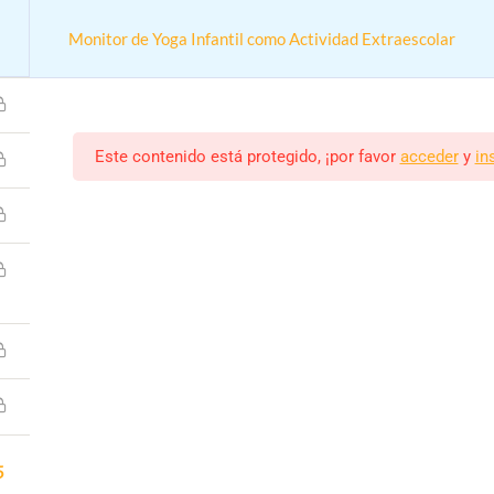
Monitor de Yoga Infantil como Actividad Extraescolar
Este contenido está protegido, ¡por favor
acceder
y
in
e
Cursos
Monitor de Yoga Infantil como Actividad Extraesc
n online práctica para trabajar en colegios y actividades extrae
Monitor/a
Estudiantes
ALEJANDRO RODRIGUEZ
8 (MATRICULADOS)
5