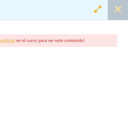
Login
Registro
scribirse
en el curso para ver este contenido!
olar
scolares.