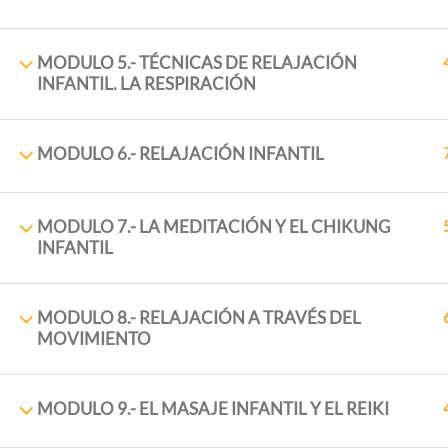
MODULO 5.- TÉCNICAS DE RELAJACIÓN
INFANTIL. LA RESPIRACIÓN
MODULO 6.- RELAJACIÓN INFANTIL
MODULO 7.- LA MEDITACIÓN Y EL CHIKUNG
INFANTIL
PRINCI
Inicio
MODULO 8.- RELAJACIÓN A TRAVÉS DEL
+34 958 89 10 92
Sobre N
MOVIMIENTO
+ 34 651 993 469
Cursos
Placeta de la Cruz, 6 18140
Blog
MODULO 9.- EL MASAJE INFANTIL Y EL REIKI
18,140 La Zubia (Granada)
Contac