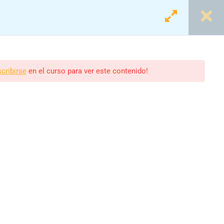
Login
Registro
scribirse
en el curso para ver este contenido!
olar
scolares.