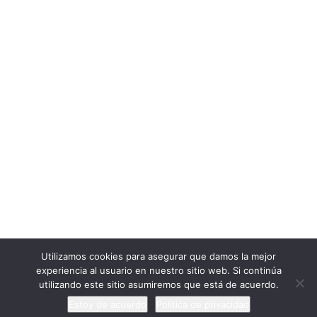
Cargar más
Seguir en Instagram
ExtraescolaresyOcio.
2017. Creado por
Profeenlaempresa.
Unete
Utilizamos cookies para asegurar que damos la mejor
experiencia al usuario en nuestro sitio web. Si continúa
utilizando este sitio asumiremos que está de acuerdo.
Estoy de acuerdo
Política de privacidad