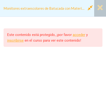
Monitores extraescolares de Batucada con Material
Reciclado
Módulo 00 - Antes de
1
Empezar
Este contenido está protegido, ¡por favor
acceder
y
inscribirse
en el curso para ver este contenido!
Home
Cursos
Actividades colegios
Módulo 1: Fundamentos de
4
Monitores extraescolares de Batucada con Material
Batucada y Educación
Reciclado
Extraescolar
Módulo 2: Construcción y
5
Monitor/a
Manejo de Instrumentos
ALEJANDRO RODRIGUEZ
Reciclados
Estudiantes
24 (MATRICULADOS)
Módulo 3: Diseño de Clases y
4
Planificación de Sesiones