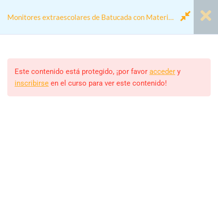
Monitores extraescolares de Batucada con Material
Reciclado
Módulo 00 - Antes de
1
Empezar
Este contenido está protegido, ¡por favor
acceder
y
inscribirse
en el curso para ver este contenido!
Home
Cursos
Actividades colegios
Módulo 1: Fundamentos de
4
Monitores extraescolares de Batucada con Material
Batucada y Educación
Reciclado
Extraescolar
Módulo 2: Construcción y
5
Monitor/a
Manejo de Instrumentos
ALEJANDRO RODRIGUEZ
Reciclados
Estudiantes
24 (MATRICULADOS)
Módulo 3: Diseño de Clases y
4
Planificación de Sesiones