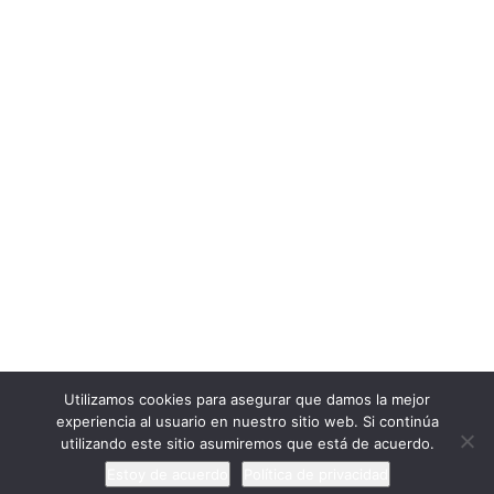
Cargar más
Seguir en Instagram
ExtraescolaresyOcio.
2017. Creado por
Profeenlaempresa.
Unete
Utilizamos cookies para asegurar que damos la mejor
experiencia al usuario en nuestro sitio web. Si continúa
utilizando este sitio asumiremos que está de acuerdo.
Estoy de acuerdo
Política de privacidad
Anterior
Siguiente