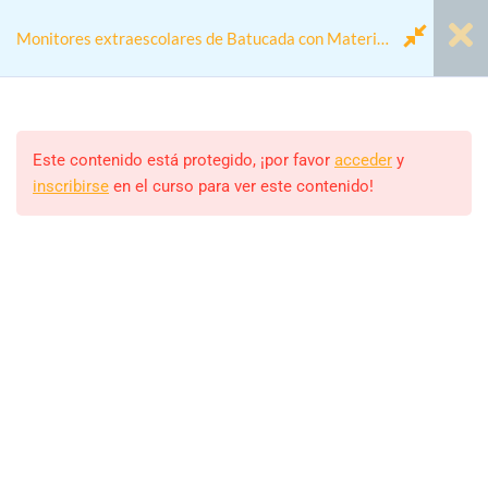
Monitores extraescolares de Batucada con Material
Reciclado
Módulo 00 - Antes de
1
Empezar
Este contenido está protegido, ¡por favor
acceder
y
inscribirse
en el curso para ver este contenido!
Home
Cursos
Actividades colegios
Módulo 1: Fundamentos de
4
Monitores extraescolares de Batucada con Material
Batucada y Educación
Reciclado
Extraescolar
Módulo 2: Construcción y
5
Monitor/a
Manejo de Instrumentos
ALEJANDRO RODRIGUEZ
Reciclados
Estudiantes
24 (MATRICULADOS)
Módulo 3: Diseño de Clases y
4
Planificación de Sesiones