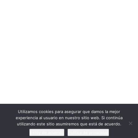
Cargar más
Seguir en Instagram
ExtraescolaresyOcio.
2017. Creado por
Profeenlaempresa.
Unete
Utilizamos cookies para asegurar que damos la mejor
experiencia al usuario en nuestro sitio web. Si continúa
utilizando este sitio asumiremos que está de acuerdo.
Estoy de acuerdo
Política de privacidad
Anterior
Siguiente