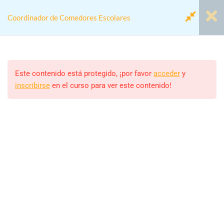
Coordinador de Comedores Escolares
Módulo 1. Coordinador/a de
2
Comedores Escolares
Este contenido está protegido, ¡por favor
acceder
y
inscribirse
en el curso para ver este contenido!
Home
Cursos
Actividades colegios
Módulo 2. Proyecto Anual
2
Coordinador de Comedores Escolares
Modulo 3. Marco Jurídico y
2
Laboral
Monitor/a
ALEJANDRO RODRIGUEZ
Modulo 4. El/La
2
Estudiantes
Coordinador/a de Comedor
460 (MATRICULADOS)