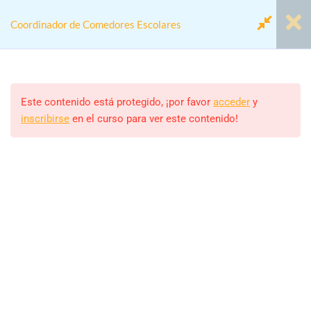
Coordinador de Comedores Escolares
Módulo 1. Coordinador/a de
2
Comedores Escolares
Este contenido está protegido, ¡por favor
acceder
y
inscribirse
en el curso para ver este contenido!
Home
Cursos
Actividades colegios
Módulo 2. Proyecto Anual
2
Coordinador de Comedores Escolares
Tema 2. Proyecto Anual
Monitor/a
Video Tema 2
ALEJANDRO RODRIGUEZ
Estudiantes
Modulo 3. Marco Jurídico y
2
460 (MATRICULADOS)
Laboral