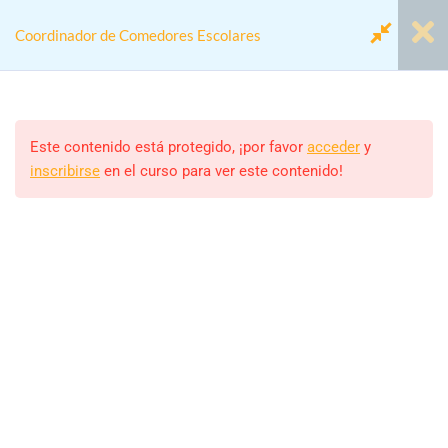
Coordinador de Comedores Escolares
Módulo 1. Coordinador/a de
2
Comedores Escolares
Este contenido está protegido, ¡por favor
acceder
y
inscribirse
en el curso para ver este contenido!
Home
Cursos
Actividades colegios
Módulo 2. Proyecto Anual
2
Coordinador de Comedores Escolares
Modulo 3. Marco Jurídico y
2
Laboral
Monitor/a
ALEJANDRO RODRIGUEZ
Modulo 4. El/La
2
Estudiantes
Coordinador/a de Comedor
460 (MATRICULADOS)