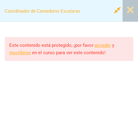
Coordinador de Comedores Escolares
Módulo 1. Coordinador/a de
2
Comedores Escolares
Este contenido está protegido, ¡por favor
acceder
y
inscribirse
en el curso para ver este contenido!
Home
Cursos
Actividades colegios
Módulo 2. Proyecto Anual
2
Coordinador de Comedores Escolares
Modulo 3. Marco Jurídico y
2
Laboral
Monitor/a
ALEJANDRO RODRIGUEZ
Modulo 4. El/La
2
Estudiantes
Coordinador/a de Comedor
460 (MATRICULADOS)