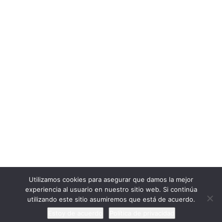
Cargar más
Seguir en Instagram
ExtraescolaresyOcio.
2017. Creado por
Profeenlaempresa.
Unete
Utilizamos cookies para asegurar que damos la mejor
experiencia al usuario en nuestro sitio web. Si continúa
utilizando este sitio asumiremos que está de acuerdo.
Estoy de acuerdo
Política de privacidad
Anterior
Siguiente