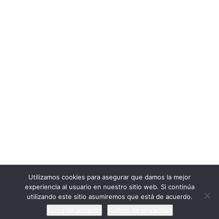
Cargar más
Seguir en Instagram
ExtraescolaresyOcio.
2017. Creado por
Profeenlaempresa.
Unete
Utilizamos cookies para asegurar que damos la mejor
experiencia al usuario en nuestro sitio web. Si continúa
utilizando este sitio asumiremos que está de acuerdo.
Estoy de acuerdo
Política de privacidad
Anterior
Siguiente