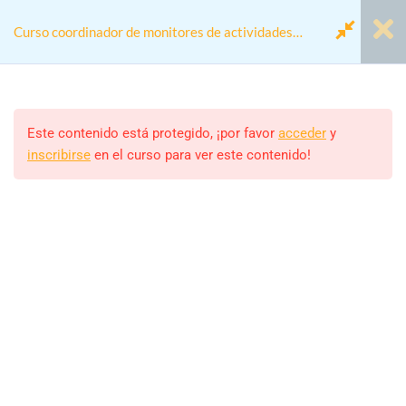
Curso coordinador de monitores de actividades
extraescolares y de ocio educativo
Módulo 1. Animador
4
Dinamizador en el Grupo
Este contenido está protegido, ¡por favor
acceder
y
inscribirse
en el curso para ver este contenido!
Home
Cursos
Módulo 2. Monitor de Tiempo
4
Curso coordinador de monitores de actividades
Libre
extraescolares y de ocio educativo
Módulo 3. Actividad Física en
4
el Medio Natural
Monitor/a
ALEJANDRO RODRIGUEZ
Módulo 4. Acampadas
3
Estudiantes
6 (MATRICULADOS)