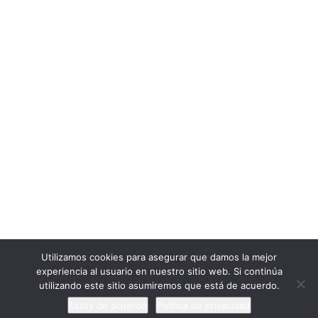
Cargar más
Seguir en Instagram
ExtraescolaresyOcio.
2017. Creado por
Profeenlaempresa.
Unete
Utilizamos cookies para asegurar que damos la mejor
experiencia al usuario en nuestro sitio web. Si continúa
utilizando este sitio asumiremos que está de acuerdo.
Estoy de acuerdo
Política de privacidad
Anterior
Siguiente