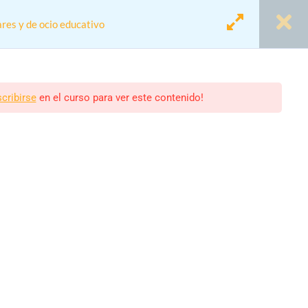
res y de ocio educativo
Login
Registro
scribirse
en el curso para ver este contenido!
 de ocio educativo
scolares.