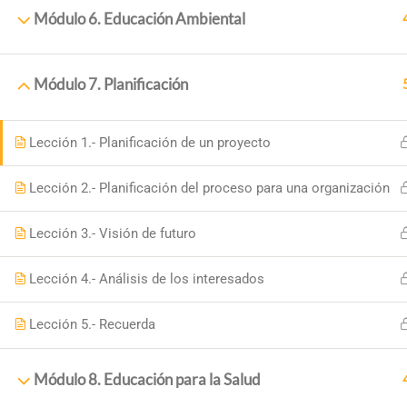
Módulo 6. Educación Ambiental
Módulo 7. Planificación
Lección 1.- Planificación de un proyecto
Lección 2.- Planificación del proceso para una organización
PRINCI
Lección 3.- Visión de futuro
Inicio
Lección 4.- Análisis de los interesados
+34 958 89 10 92
Sobre N
Lección 5.- Recuerda
+ 34 651 993 469
Cursos
Placeta de la Cruz, 6 18140
Blog
Módulo 8. Educación para la Salud
18,140 La Zubia (Granada)
Contac