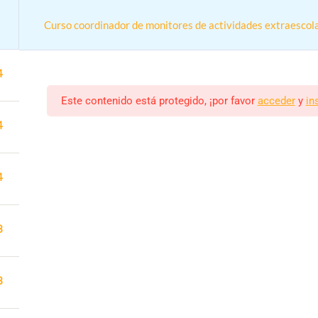
Curso coordinador de monitores de actividades extraescola
4
Este contenido está protegido, ¡por favor
acceder
y
in
4
4
Curso coordinador de monitores de actividades extraescolares y
n online práctica para trabajar en colegios y actividades extrae
3
Monitor/a
Estudiantes
ALEJANDRO RODRIGUEZ
6 (MATRICULADOS)
3