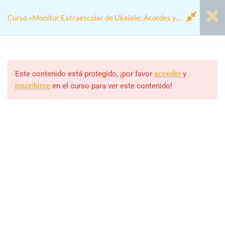
Curso «Monitor Extraescolar de Ukelele: Acordes y
Diversión
Módulo 00 - Antes de
1
Empezar
Este contenido está protegido, ¡por favor
acceder
y
inscribirse
en el curso para ver este contenido!
Home
Cursos
Actividades colegios
Módulo 1: Fundamentos del
4
Curso «Monitor Extraescolar de Ukelele: Acordes y Diversión
Ukelele
Modulo 2: Módulo 2: Técnicas
4
Monitor/a
Básicas
ALEJANDRO RODRIGUEZ
Estudiantes
Módulo 3: Desarrollo de
4
23 (MATRICULADOS)
Habilidades