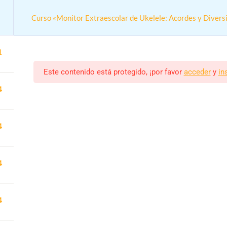
Curso «Monitor Extraescolar de Ukelele: Acordes y Divers
1
Este contenido está protegido, ¡por favor
acceder
y
in
4
Actividades colegios
4
Curso «Monitor Extraescolar de Ukelele:
n online práctica para trabajar en colegios y actividades extrae
4
Monitor/a
Estudiantes
ALEJANDRO RODRIGUEZ
23 (MATRICULADOS)
4