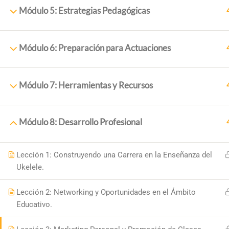
Módulo 5: Estrategias Pedagógicas
Módulo 6: Preparación para Actuaciones
Módulo 7: Herramientas y Recursos
Módulo 8: Desarrollo Profesional
PRINCI
Inicio
Lección 1: Construyendo una Carrera en la Enseñanza del
+34 958 89 10 92
Ukelele.
Sobre N
+ 34 651 993 469
Cursos
Lección 2: Networking y Oportunidades en el Ámbito
Placeta de la Cruz, 6 18140
Educativo.
Blog
18,140 La Zubia (Granada)
Contac