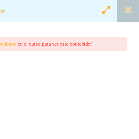
ión
Login
Registro
scribirse
en el curso para ver este contenido!
 Acordes y Diversión
scolares.