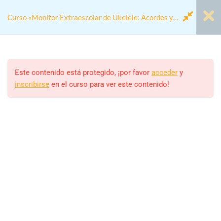
Curso «Monitor Extraescolar de Ukelele: Acordes y
Diversión
Módulo 00 - Antes de
1
Empezar
Este contenido está protegido, ¡por favor
acceder
y
inscribirse
en el curso para ver este contenido!
Home
Cursos
metodos de enseñanza
Módulo 1: Fundamentos del
4
Curso «Monitor Extraescolar de Ukelele: Acordes y Diversión
Ukelele
Modulo 2: Módulo 2: Técnicas
4
Monitor/a
Básicas
ALEJANDRO RODRIGUEZ
Estudiantes
Módulo 3: Desarrollo de
4
23 (MATRICULADOS)
Habilidades