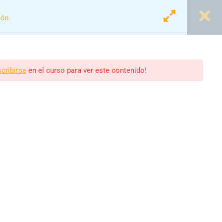
ión
Login
Registro
scribirse
en el curso para ver este contenido!
 Acordes y Diversión
scolares.