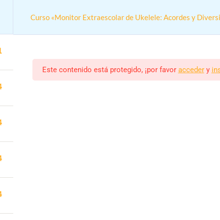
Curso «Monitor Extraescolar de Ukelele: Acordes y Divers
1
Este contenido está protegido, ¡por favor
acceder
y
in
4
Actividades colegios
4
Curso «Monitor Extraescolar de Ukelele:
n online práctica para trabajar en colegios y actividades extrae
4
Monitor/a
Estudiantes
ALEJANDRO RODRIGUEZ
23 (MATRICULADOS)
4