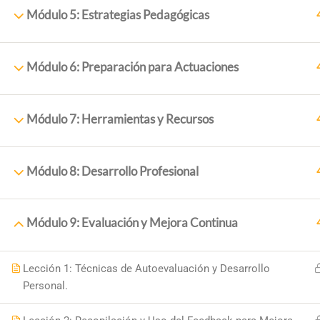
Módulo 5: Estrategias Pedagógicas
Módulo 6: Preparación para Actuaciones
Módulo 7: Herramientas y Recursos
Módulo 8: Desarrollo Profesional
PRINCI
Inicio
Módulo 9: Evaluación y Mejora Continua
+34 958 89 10 92
Sobre N
+ 34 651 993 469
Cursos
Lección 1: Técnicas de Autoevaluación y Desarrollo
Placeta de la Cruz, 6 18140
Personal.
Blog
18,140 La Zubia (Granada)
Contac