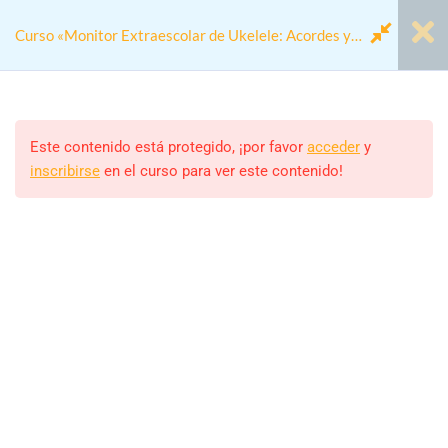
Curso «Monitor Extraescolar de Ukelele: Acordes y
Diversión
Módulo 00 - Antes de
1
Empezar
Este contenido está protegido, ¡por favor
acceder
y
inscribirse
en el curso para ver este contenido!
Home
Cursos
Actividades colegios
Módulo 1: Fundamentos del
4
Curso «Monitor Extraescolar de Ukelele: Acordes y Diversión
Ukelele
Modulo 2: Módulo 2: Técnicas
4
Monitor/a
Básicas
ALEJANDRO RODRIGUEZ
Estudiantes
Módulo 3: Desarrollo de
4
23 (MATRICULADOS)
Habilidades