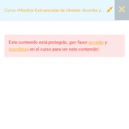
Curso «Monitor Extraescolar de Ukelele: Acordes y
Diversión
Módulo 00 - Antes de
1
Empezar
Este contenido está protegido, ¡por favor
acceder
y
inscribirse
en el curso para ver este contenido!
Home
Cursos
Actividades colegios
Módulo 1: Fundamentos del
4
Curso «Monitor Extraescolar de Ukelele: Acordes y Diversión
Ukelele
Modulo 2: Módulo 2: Técnicas
4
Monitor/a
Básicas
ALEJANDRO RODRIGUEZ
Estudiantes
Módulo 3: Desarrollo de
4
23 (MATRICULADOS)
Habilidades