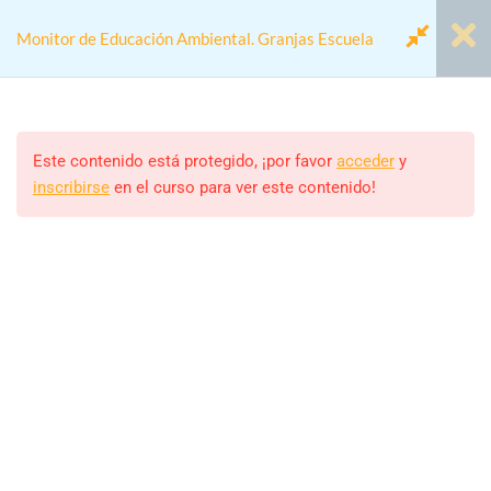
Monitor de Educación Ambiental. Granjas Escuela
Módulo 1.- La Educación
7
Ambiental
Este contenido está protegido, ¡por favor
acceder
y
inscribirse
en el curso para ver este contenido!
Home
Cursos
Actividades colegios
Módulo 2.- Las Granjas
6
Monitor de Educación Ambiental. Granjas Escuela
Escuela
Módulo 3.- La figura del
5
Monitor/a
Monitor
ALEJANDRO RODRIGUEZ
Estudiantes
Módulo 4.- EcoEscuelas
6
39 (MATRICULADOS)