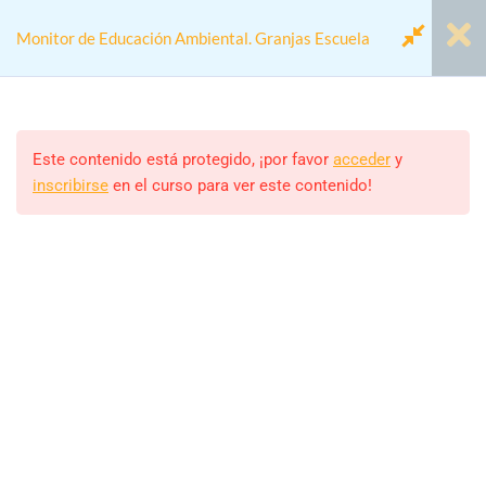
Monitor de Educación Ambiental. Granjas Escuela
Módulo 1.- La Educación
7
Ambiental
Este contenido está protegido, ¡por favor
acceder
y
inscribirse
en el curso para ver este contenido!
Home
Cursos
Actividades colegios
Módulo 2.- Las Granjas
6
Monitor de Educación Ambiental. Granjas Escuela
Escuela
Módulo 3.- La figura del
5
Monitor/a
Monitor
ALEJANDRO RODRIGUEZ
Estudiantes
Módulo 4.- EcoEscuelas
6
39 (MATRICULADOS)