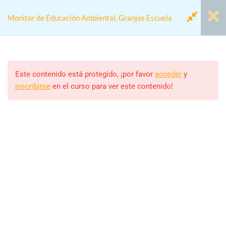
Monitor de Educación Ambiental. Granjas Escuela
Módulo 1.- La Educación
7
Ambiental
Este contenido está protegido, ¡por favor
acceder
y
inscribirse
en el curso para ver este contenido!
Home
Cursos
Actividades colegios
Módulo 2.- Las Granjas
6
Monitor de Educación Ambiental. Granjas Escuela
Escuela
Módulo 3.- La figura del
5
Monitor/a
Monitor
ALEJANDRO RODRIGUEZ
Estudiantes
Módulo 4.- EcoEscuelas
6
39 (MATRICULADOS)