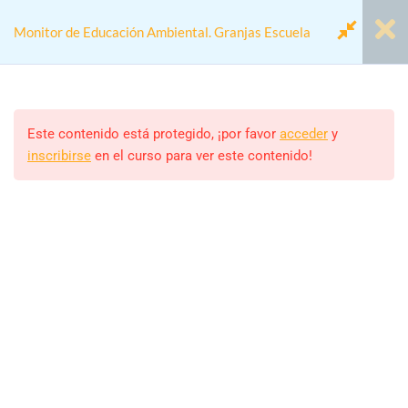
Monitor de Educación Ambiental. Granjas Escuela
Módulo 1.- La Educación
7
Ambiental
Este contenido está protegido, ¡por favor
acceder
y
inscribirse
en el curso para ver este contenido!
Home
Cursos
Actividades colegios
Módulo 2.- Las Granjas
6
Monitor de Educación Ambiental. Granjas Escuela
Escuela
Módulo 3.- La figura del
5
Monitor/a
Monitor
ALEJANDRO RODRIGUEZ
Estudiantes
Módulo 4.- EcoEscuelas
6
39 (MATRICULADOS)