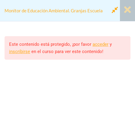
Monitor de Educación Ambiental. Granjas Escuela
Módulo 1.- La Educación
7
Ambiental
Este contenido está protegido, ¡por favor
acceder
y
inscribirse
en el curso para ver este contenido!
Home
Cursos
Actividades colegios
Módulo 2.- Las Granjas
6
Monitor de Educación Ambiental. Granjas Escuela
Escuela
Módulo 3.- La figura del
5
Monitor/a
Monitor
ALEJANDRO RODRIGUEZ
Estudiantes
Introducción
39 (MATRICULADOS)
Perfil del monitor o monitora de
la Granja Escuela