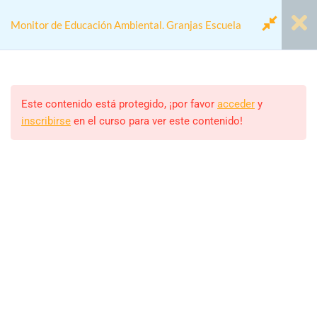
Monitor de Educación Ambiental. Granjas Escuela
Módulo 1.- La Educación
7
Ambiental
Este contenido está protegido, ¡por favor
acceder
y
inscribirse
en el curso para ver este contenido!
Home
Cursos
Actividades colegios
Módulo 2.- Las Granjas
6
Monitor de Educación Ambiental. Granjas Escuela
Escuela
Módulo 3.- La figura del
5
Monitor/a
Monitor
ALEJANDRO RODRIGUEZ
Estudiantes
Módulo 4.- EcoEscuelas
6
39 (MATRICULADOS)